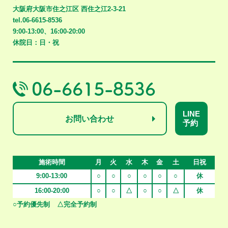
大阪府大阪市住之江区
西住之江2-3-21
tel.06-6615-8536
9:00-13:00、16:00-20:00
休院日：日・祝
LINE
お問い合わせ
予約
施術時間
月
火
水
木
金
土
日祝
9:00-13:00
○
○
○
○
○
○
休
16:00-20:00
○
○
△
○
○
△
休
○予約優先制
△完全予約制