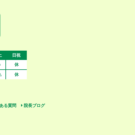
土
日祝
○
休
△
休
ある質問
院長ブログ