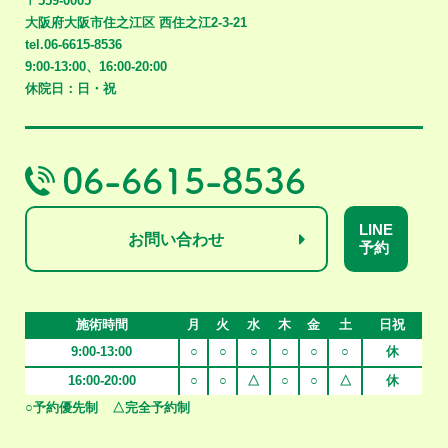
〒559-0005
大阪府大阪市住之江区
西住之江2-3-21
tel.06-6615-8536
9:00-13:00、16:00-20:00
休院日：日・祝
LINE
お問い合わせ
予約
施術時間
月
火
水
木
金
土
日祝
9:00-13:00
○
○
○
○
○
○
休
16:00-20:00
○
○
△
○
○
△
休
○予約優先制
△完全予約制