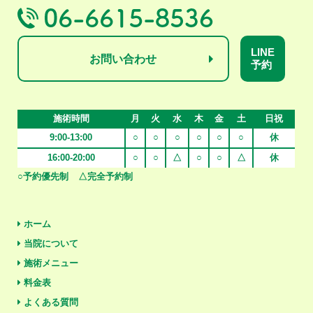
LINE
お問い合わせ
予約
施術時間
月
火
水
木
金
土
日祝
9:00-13:00
○
○
○
○
○
○
休
16:00-20:00
○
○
△
○
○
△
休
○予約優先制
△完全予約制
ホーム
当院について
施術メニュー
料金表
よくある質問