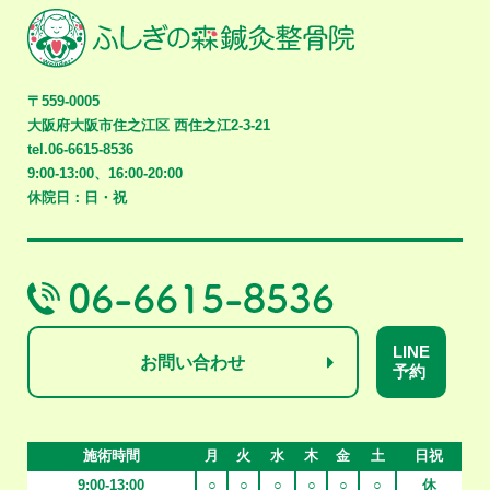
〒559-0005
大阪府大阪市住之江区
西住之江2-3-21
tel.06-6615-8536
9:00-13:00、16:00-20:00
休院日：日・祝
LINE
お問い合わせ
予約
施術時間
月
火
水
木
金
土
日祝
9:00-13:00
○
○
○
○
○
○
休